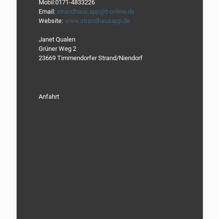
Mobil:0171-4833226
Email:
strandhaus.app@t-online.de
Website:
www.strandhausapp.de
Janet Qualen
Grüner Weg 2
23669 Timmendorfer Strand/Niendorf
Anfahrt