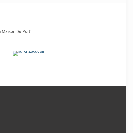
HAF 2
 Maison Du Port".
egt für 2 - 4 Personen