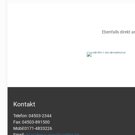
HAF 1
Ebenfalls direkt
Ausgelegt für 2 - 4 P
Kontakt
Telefon: 04503-2344
Fax: 04503-891500
Mobil:0171-4833226
Email:
strandhaus.app@t-online.de